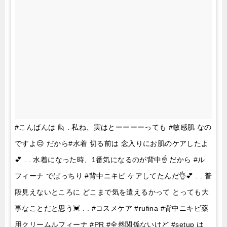
#こんばんは 🙋 . 私ね、実はとーーーーっても #敏感肌 なの
ですよ😑 だから#水着 切る前は 念入りにお肌のケアしたよ
💕 . . 水着になった時、1番気になるのが背中☝️ だから #ル
フィーナ でばっちり #背中ニキビ ケアしてたんだ👌💕 . . 普
段見えないところに どこまで気を遣えるかって とっても大
事なことだと思う💓 . . #コスメケア #rufina #背中ニキビ薬
用クリームルフィーナ #PR #全然関係ないけど #setup は