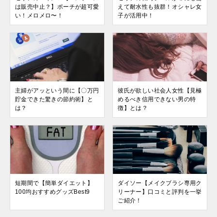
は販売中止？】ポーチが超可愛
えて耐水性も抜群！オシャレ女
い！メロメロ〜！
子が活用中！
主婦がアッという間に【〇万円
彼氏が欲しい社会人女性【見極
貯金できた驚きの節約術】と
めるべき信用できない男の特
は？
徴】とは？
短期間で【簡単ダイエット】
ダイソー【メイクブラシ専用ク
100均おすすめグッズBest9
リーナー】口コミと評判を一挙
ご紹介！