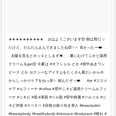
☀️☀️☀️☀️☀️☀️☀️☀️☀️☀️. . おはようございます💞 朝は雨だっ
たけど、だんだん止んできましたね😍✨✨ 良かったー❤️. .
. 太陽を見るとホッ☺️とします💓. . . 夏にむけてニキビ薬用
クリームをget👏 今夏は #オフショル とか #背中あきワン
ピース とか セクシーなアイテムをたくさん着たいから今
からしっかりケアをねっ😝✨ 頼んだぞっ❤️. . . #pr #コスメ
ケア #ルフィーナ #rufina #背中ニキビ薬用クリームルフィ
ーナ #ニキビ #肌 #美肌 #ツル肌 #背中綺麗 #ツルツル #ニ
キビ対策 #スベスベ #目指せ振り向き美人 #beautyskin
#beautybody #healthybody #skincare #bodycare #晴れ #