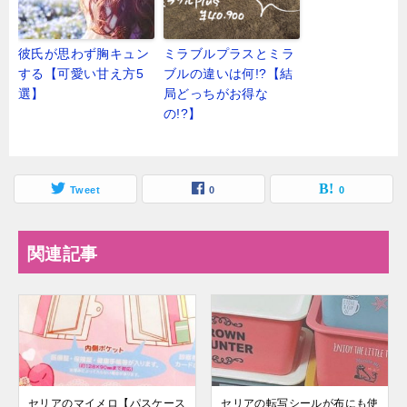
彼氏が思わず胸キュン
ミラブルプラスとミラ
する【可愛い甘え方5
ブルの違いは何!?【結
選】
局どっちがお得な
の!?】
Tweet
0
0
関連記事
セリアのマイメロ【パスケース
セリアの転写シールが布にも使