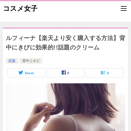
コスメ女子
ルフィーナ【楽天より安く購入する方法】背
中にきびに効果的!!話題のクリーム
広告
背中ニキビ
Tweet
0
0