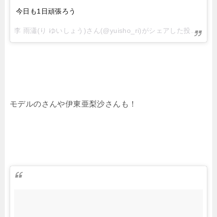
今日も1日頑張ろう
李 雨瀟(り ゆいしょう)さん(@yuisho_ri)がシェアした投稿 –
20
モデルのさんや伊東亜梨沙さんも！