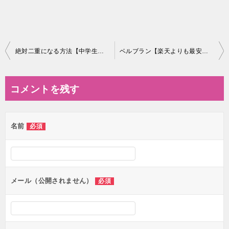
投
絶対二重になる方法【中学生だった頃、自力で二重まぶたと彼氏をGETした話】
ベルブラン【楽天よりも最安値で購入する方法】断トツお得!!
稿
ナ
コメントを残す
ビ
ゲ
名前
必須
ー
シ
ョ
ン
メール（公開されません）
必須