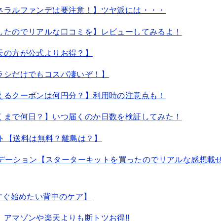
ネラルファンデは要注意！】ツヤ派には・・・
したのでリアルな口コミを】レビューしてみるよ！
天の方が公式よりお得？】
ラシだけでもコスパ凄いぞ！】
えるクーポンは何円分？】利用時の注意点も！
くまで何日？】いつ届くのか日数を検証してみた！
ット【送料は無料？離島は？】
ァンデーション【スターターキットを買ったのでリアルな感想載
すぐ始めたい背中のケア】
アマゾンや楽天よりも断トツお得!!