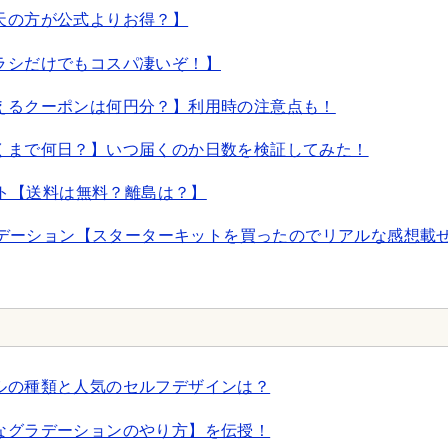
天の方が公式よりお得？】
ラシだけでもコスパ凄いぞ！】
えるクーポンは何円分？】利用時の注意点も！
くまで何日？】いつ届くのか日数を検証してみた！
ット【送料は無料？離島は？】
ァンデーション【スターターキットを買ったのでリアルな感想載
ルの種類と人気のセルフデザインは？
なグラデーションのやり方】を伝授！