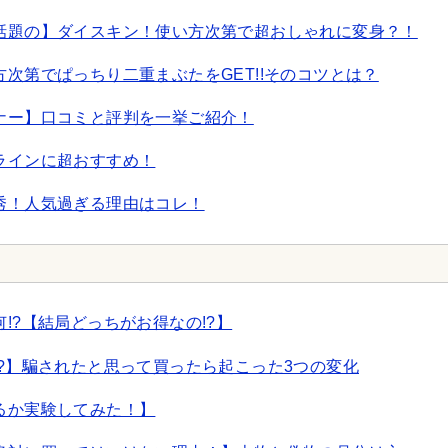
話題の】ダイスキン！使い方次第で超おしゃれに変身？！
次第でぱっちり二重まぶたをGET!!そのコツとは？
ナー】口コミと評判を一挙ご紹介！
ラインに超おすすめ！
秀！人気過ぎる理由はコレ！
!?【結局どっちがお得なの!?】
?】騙されたと思って買ったら起こった3つの変化
るか実験してみた！】