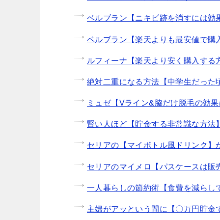
ベルブラン【ニキビ跡を消すには効果
ベルブラン【楽天よりも最安値で購入
ルフィーナ【楽天より安く購入する方
絶対二重になる方法【中学生だった
ミュゼ【Vライン&脇だけ脱毛の効果は!
賢い人ほど【貯金する非常識な方法
セリアの【マイボトル風ドリンク】
セリアのマイメロ【パスケースは販
一人暮らしの節約術【食費を減らし
主婦がアッという間に【〇万円貯金