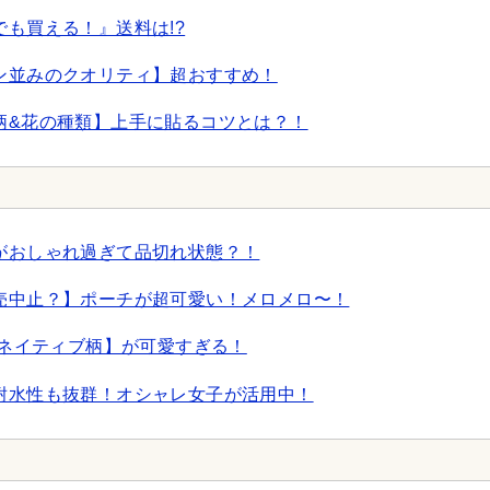
も買える！』送料は!?
ン並みのクオリティ】超おすすめ！
柄&花の種類】上手に貼るコツとは？！
がおしゃれ過ぎて品切れ状態？！
売中止？】ポーチが超可愛い！メロメロ〜！
のネイティブ柄】が可愛すぎる！
耐水性も抜群！オシャレ女子が活用中！