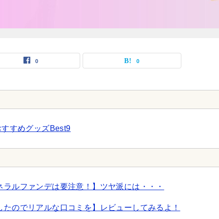
0
0
すすめグッズBest9
ネラルファンデは要注意！】ツヤ派には・・・
したのでリアルな口コミを】レビューしてみるよ！