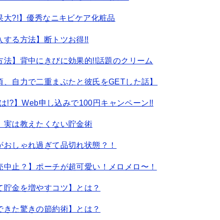
大?!】優秀なニキビケア化粧品
する方法】断トツお得!!
法】背中にきびに効果的!!話題のクリーム
頃、自力で二重まぶたと彼氏をGETした話】
?】Web申し込みで100円キャンペーン!!
】実は教えたくない貯金術
がおしゃれ過ぎて品切れ状態？！
売中止？】ポーチが超可愛い！メロメロ〜！
て貯金を増やすコツ】とは？
できた驚きの節約術】とは？